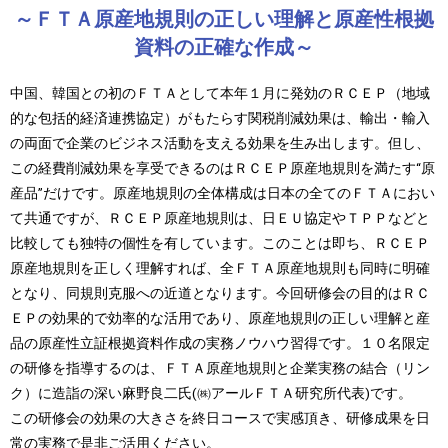
～ＦＴＡ原産地規則の正しい理解と原産性根拠
資料の正確な作成～
中国、韓国との初のＦＴＡとして本年１月に発効のＲＣＥＰ（地域
的な包括的経済連携協定）がもたらす関税削減効果は、輸出・輸入
の両面で企業のビジネス活動を支える効果を生み出します。但し、
この経費削減効果を享受できるのはＲＣＥＰ原産地規則を満たす“原
産品”だけです。原産地規則の全体構成は日本の全てのＦＴＡにおい
て共通ですが、ＲＣＥＰ原産地規則は、日ＥＵ協定やＴＰＰなどと
比較しても独特の個性を有しています。このことは即ち、ＲＣＥＰ
原産地規則を正しく理解すれば、全ＦＴＡ原産地規則も同時に明確
となり、同規則克服への近道となります。今回研修会の目的はＲＣ
ＥＰの効果的で効率的な活用であり、原産地規則の正しい理解と産
品の原産性立証根拠資料作成の実務ノウハウ習得です。１０名限定
の研修を指導するのは、ＦＴＡ原産地規則と企業実務の結合（リン
ク）に造詣の深い麻野良二氏(㈱アールＦＴＡ研究所代表)です。
この研修会の効果の大きさを終日コースで実感頂き、研修成果を日
常の実務で是非ご活用ください。