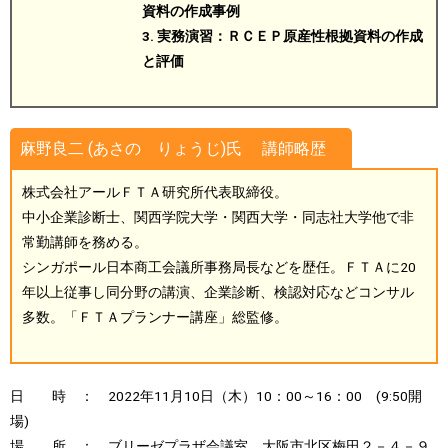
資料の作成事例
3. 実務演習：ＲＣＥＰ原産性根拠資料の作成
と評価
麻野良二 (あさの りょうじ)氏 講師略歴
株式会社アールＦＴＡ研究所代表取締役。
中小企業診断士、関西学院大学・関西大学・同志社大学他で非
常勤講師を務める。
シンガポール日本商工会議所事務局長などを歴任。ＦＴＡに20
年以上従事し同分野の講演、企業診断、検認対応などコンサル
多数。「ＦＴＡプランナー講座」総監修。
日 時 ： 2022年11月10日（木）10：00～16：00 (9:50開
場)
場 所 ： ブリーゼプラザ会議室 大阪市北区梅田２－４－９