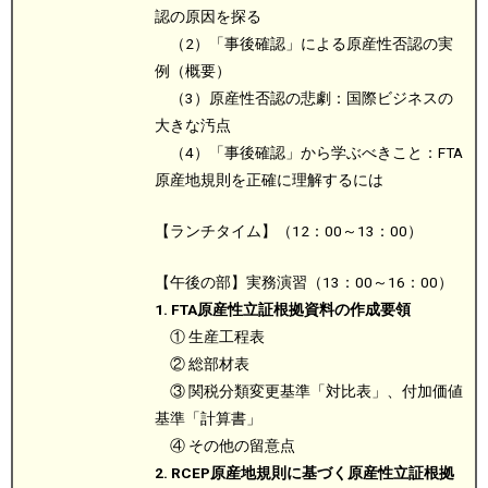
認の原因を探る
（2）「事後確認」による原産性否認の実
例（概要）
（3）原産性否認の悲劇：国際ビジネスの
大きな汚点
（4）「事後確認」から学ぶべきこと：FTA
原産地規則を正確に理解するには
【ランチタイム】（12：00～13：00）
【午後の部】実務演習（13：00～16：00）
1. FTA原産性立証根拠資料の作成要領
① 生産工程表
② 総部材表
③ 関税分類変更基準「対比表」、付加価値
基準「計算書」
④ その他の留意点
2. RCEP原産地規則に基づく原産性立証根拠