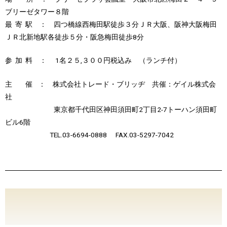
ブリーゼタワー８階
最 寄 駅 ： 四つ橋線西梅田駅徒歩３分ＪＲ大阪、阪神大阪梅田
ＪＲ北新地駅各徒歩５分・阪急梅田徒歩8分
参 加 料 ： 1名２５,３００円税込み （ランチ付）
主 催 ： 株式会社トレード・ブリッヂ 共催：ゲイル株式会
社
東京都千代田区神田須田町2丁目2-7トーハン須田町
ビル6階
TEL.03-6694-0888 FAX.03-5297-7042