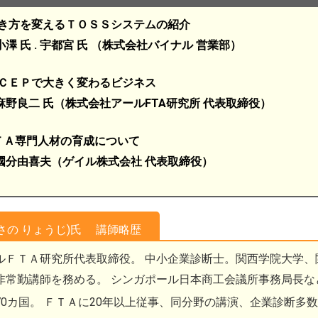
方を変えるＴＯＳＳシステムの紹介
 . 宇都宮 氏 （株式会社バイナル 営業部）
ＥＰで大きく変わるビジネス
二 氏（株式会社アールFTA研究所 代表取締役）
Ａ専門人材の育成について
由喜夫（ゲイル株式会社 代表取締役）
あさの りょうじ)氏 講師略歴
ルＦＴＡ研究所代表取締役。 中小企業診断士。関西学院大学、
非常勤講師を務める。 シンガポール日本商工会議所事務局長な
70カ国。 ＦＴＡに20年以上従事、同分野の講演、企業診断多