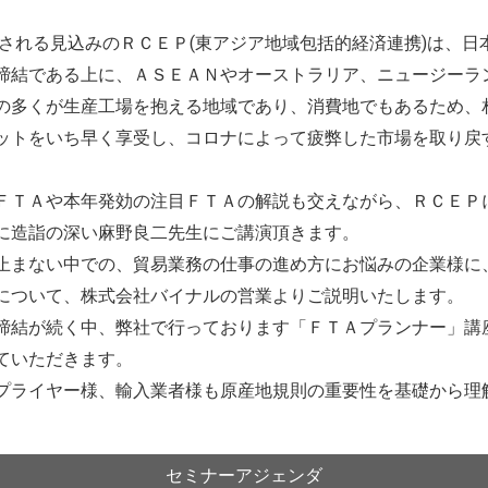
名される見込みのＲＣＥＰ(東アジア地域包括的経済連携)は、
締結である上に、ＡＳＥＡＮやオーストラリア、ニュージーラ
の多くが生産工場を抱える地域であり、消費地でもあるため、
ットをいち早く享受し、コロナによって疲弊した市場を取り戻
ＦＴＡや本年発効の注目ＦＴＡの解説も交えながら、ＲＣＥＰ
に造詣の深い麻野良二先生にご講演頂きます。
止まない中での、貿易業務の仕事の進め方にお悩みの企業様に
について、株式会社バイナルの営業よりご説明いたします。
締結が続く中、弊社で行っております「ＦＴＡプランナー」講
ていただきます。
プライヤー様、輸入業者様も原産地規則の重要性を基礎から理
セミナーアジェンダ