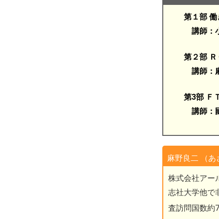
第１部 働き
講師：小澤 氏
第２部 ＲＣ
講師：麻野良
第3部 ＦＴ
講師：國分
麻野良二 （
株式会社アー
志社大学他で
査訪問国数約