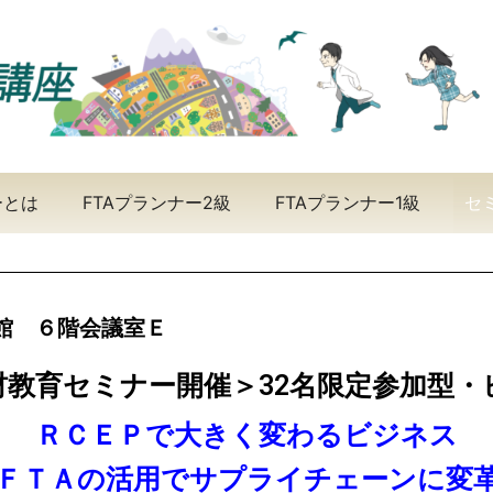
ーとは
FTAプランナー2級
FTAプランナー1級
セ
造館 ６階会議室Ｅ
材教育セミナー開催＞32名限定参加型・
ＲＣＥＰで大きく変わるビジネス
ＦＴＡの活用でサプライチェーンに変