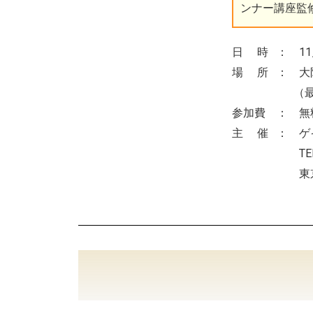
ンナー講座監
日 時 ：
1
場 所 ：
大
（
参加費 ： 無
主 催 ：
ゲ
TEL.03-529
東