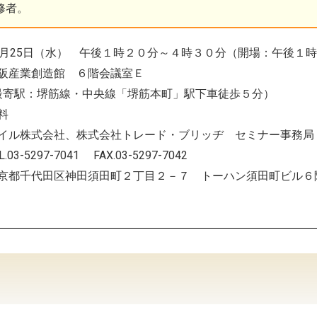
修者。
1月25日（水） 午後１時２０分～４時３０分（開場：午後１
阪産業創造館 ６階会議室Ｅ
最寄駅：堺筋線・中央線「堺筋本町」駅下車徒歩５分）
料
イル株式会社、株式会社トレード・ブリッヂ セミナー事務局
7-7041 FAX.03-5297-7042
京都千代田区神田須田町２丁目２－７ トーハン須田町ビ